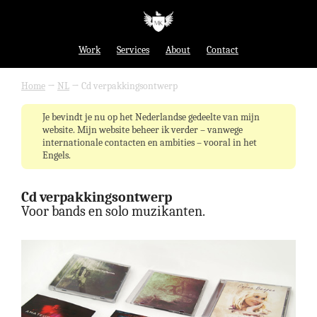
Work
Services
About
Contact
Home
→
NL
→
Cd verpakkingsontwerp
Je bevindt je nu op het Nederlandse gedeelte van mijn
website. Mijn website beheer ik verder – vanwege
internationale contacten en ambities – vooral in het
Engels.
Cd verpakkingsontwerp
Voor bands en solo muzikanten.